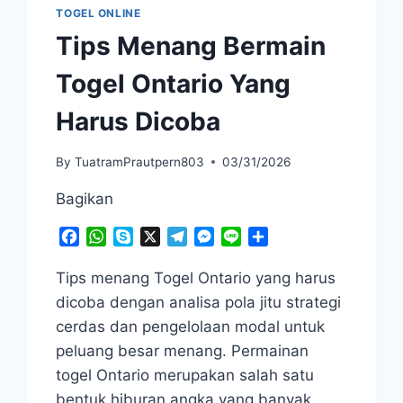
TOGEL ONLINE
Tips Menang Bermain
Togel Ontario Yang
Harus Dicoba
By
TuatramPrautpern803
03/31/2026
Bagikan
Facebook
WhatsApp
Skype
X
Telegram
Messenger
Line
Share
Tips menang Togel Ontario yang harus
dicoba dengan analisa pola jitu strategi
cerdas dan pengelolaan modal untuk
peluang besar menang. Permainan
togel Ontario merupakan salah satu
bentuk hiburan angka yang banyak