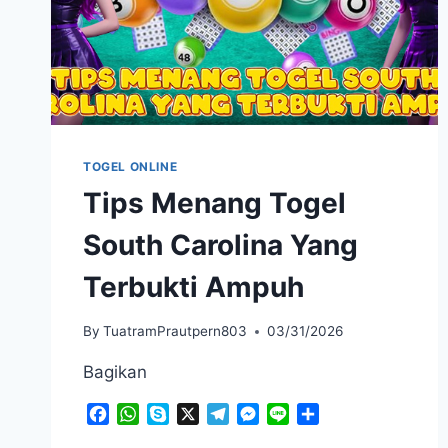
TOGEL ONLINE
Tips Menang Togel
South Carolina Yang
Terbukti Ampuh
By
TuatramPrautpern803
03/31/2026
Bagikan
Facebook
WhatsApp
Skype
X
Telegram
Messenger
Line
Share