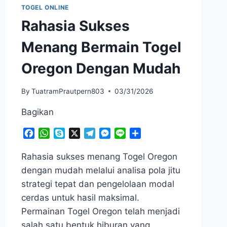
TOGEL ONLINE
Rahasia Sukses
Menang Bermain Togel
Oregon Dengan Mudah
By
TuatramPrautpern803
03/31/2026
Bagikan
Facebook
WhatsApp
Skype
X
Telegram
Messenger
Line
Share
Rahasia sukses menang Togel Oregon
dengan mudah melalui analisa pola jitu
strategi tepat dan pengelolaan modal
cerdas untuk hasil maksimal.
Permainan Togel Oregon telah menjadi
salah satu bentuk hiburan yang