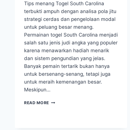
Tips menang Togel South Carolina
terbukti ampuh dengan analisa pola jitu
strategi cerdas dan pengelolaan modal
untuk peluang besar menang.
Permainan togel South Carolina menjadi
salah satu jenis judi angka yang populer
karena menawarkan hadiah menarik
dan sistem pengundian yang jelas.
Banyak pemain tertarik bukan hanya
untuk bersenang-senang, tetapi juga
untuk meraih kemenangan besar.
Meskipun…
TIPS
READ MORE
MENANG
TOGEL
SOUTH
CAROLINA