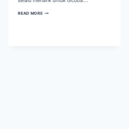
selalu menarik untuk dicoba….
CARA
READ MORE
PASANG
NOMOR
AKURAT
BERMAIN
TOGEL
SYDNEY
LOTTO