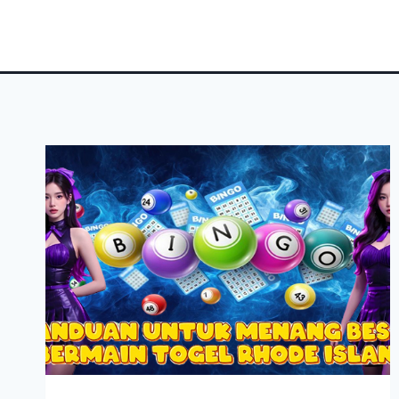
Skip
to
content